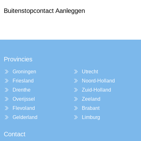
Buitenstopcontact Aanleggen
Provincies
Groningen
Utrecht
Friesland
Noord-Holland
Drenthe
Zuid-Holland
Overijssel
Zeeland
Flevoland
Brabant
Gelderland
Limburg
Contact