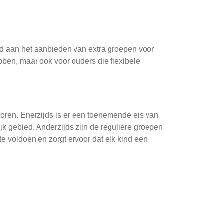
ed aan het aanbieden van extra groepen voor
ebben, maar ook voor ouders die flexibele
oren. Enerzijds is er een toenemende eis van
k gebied. Anderzijds zijn de reguliere groepen
te voldoen en zorgt ervoor dat elk kind een
individuele aandacht, wat belangrijk is voor
er leerprogramma dat kan worden aangepast aan
 zelfvertrouwen in hun leerproces.