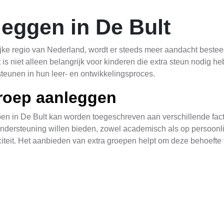
leggen in De Bult
ijke regio van Nederland, wordt er steeds meer aandacht beste
t is niet alleen belangrijk voor kinderen die extra steun nodig h
eunen in hun leer- en ontwikkelingsproces.
roep aanleggen
en in De Bult kan worden toegeschreven aan verschillende fact
ndersteuning willen bieden, zowel academisch als op persoonlij
citeit. Het aanbieden van extra groepen helpt om deze behoefte 
deren
 voordelen voor kinderen in De Bult. Ten eerste biedt het meer 
ikkelingsachterstanden hebben. Tweede biedt het een flexibel
het verbeteren van hun academische prestaties en geeft hen meer