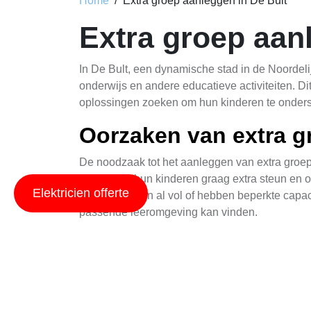
Home
Extra groep aanleggen in De Bult
Extra groep aan
In De Bult, een dynamische stad in de Noordel
onderwijs en andere educatieve activiteiten. Di
oplossingen zoeken om hun kinderen te onderst
Oorzaken van extra g
De noodzaak tot het aanleggen van extra groep
ouders die hun kinderen graag extra steun en o
Elektricien offerte
in veel scholen al vol of hebben beperkte capa
passende leeromgeving kan vinden.
Beneficieën voor kin
Het aanleggen van extra groepen heeft meerdere
kinderen die specifieke leerproblemen of ontw
de unieke behoefte van elk kind. Dit helpt bij 